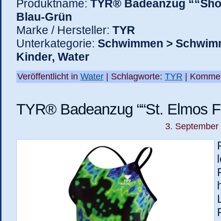
Produktname:
TYR® Badeanzug ““Shoc
Blau-Grün
Marke / Hersteller:
TYR
Unterkategorie:
Schwimmen > Schwim
Kinder, Water
Veröffentlicht in
Water
| Schlagworte:
TYR
|
Kommen
TYR® Badeanzug ““St. Elmos Fir
3. September 