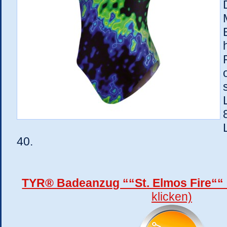
40.
TYR® Badeanzug ““St. Elmos Fire““ G
klicken)