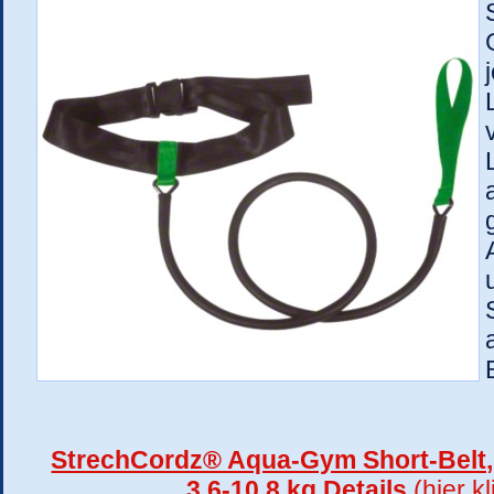
StrechCordz® Aqua-Gym Short-Belt,
3,6-10,8 kg Details
(hier k